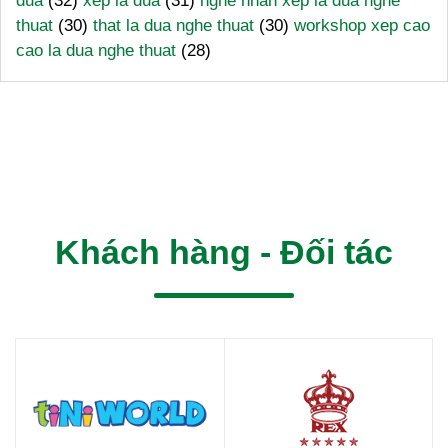
dua
(32)
xep la dua
(31)
nghe nhan xep la dua nghe
thuat
(30)
that la dua nghe thuat
(30)
workshop xep cao
cao la dua nghe thuat
(28)
Khách hàng - Đối tác