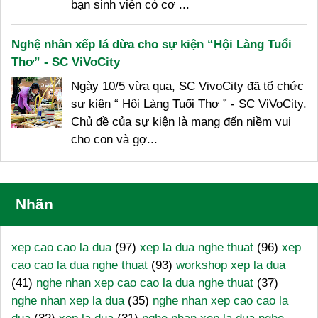
bạn sinh viên có cơ ...
Nghệ nhân xếp lá dừa cho sự kiện “Hội Làng Tuổi
Thơ” - SC ViVoCity
Ngày 10/5 vừa qua, SC VivoCity đã tổ chức
sự kiện “ Hội Làng Tuổi Thơ ” - SC ViVoCity.
Chủ đề của sự kiện là mang đến niềm vui
cho con và gợ...
Nhãn
xep cao cao la dua
(97)
xep la dua nghe thuat
(96)
xep
cao cao la dua nghe thuat
(93)
workshop xep la dua
(41)
nghe nhan xep cao cao la dua nghe thuat
(37)
nghe nhan xep la dua
(35)
nghe nhan xep cao cao la