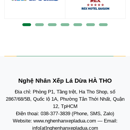
Nghệ Nhân Xếp Lá Dừa HÀ THO
Địa chỉ: Phòng P1, Tầng trệt, Ha Tho Shop, số
2867/68/5B, Quốc lộ 1A, Phường Tân Thới Nhất, Quận
12, TpHCM
Điện thoại:
038-377-3839
(Phone, SMS, Zalo)
Website:
www.nghenhanxepladua.com
— Email:
info[at]nghenhanxepladua.com