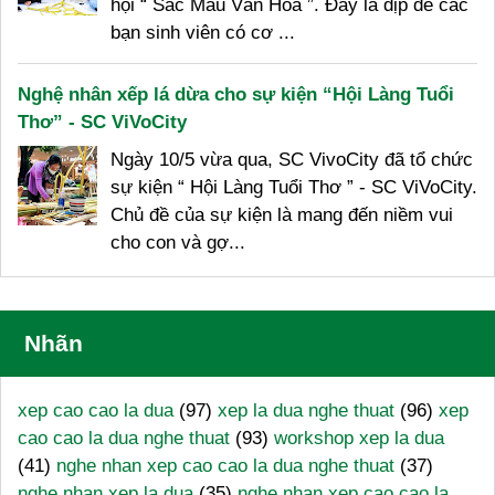
hội “ Sắc Màu Văn Hóa ”. Đây là dịp để các
bạn sinh viên có cơ ...
Nghệ nhân xếp lá dừa cho sự kiện “Hội Làng Tuổi
Thơ” - SC ViVoCity
Ngày 10/5 vừa qua, SC VivoCity đã tổ chức
sự kiện “ Hội Làng Tuổi Thơ ” - SC ViVoCity.
Chủ đề của sự kiện là mang đến niềm vui
cho con và gợ...
Nhãn
xep cao cao la dua
(97)
xep la dua nghe thuat
(96)
xep
cao cao la dua nghe thuat
(93)
workshop xep la dua
(41)
nghe nhan xep cao cao la dua nghe thuat
(37)
nghe nhan xep la dua
(35)
nghe nhan xep cao cao la