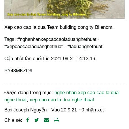
Xep cao cao la dua Team building cong ty Bilenom.
Tags: #nghenhanxepcaocaoladuanghethuat ·
#xepcaocaoladuanghethuat · #laduanghethuat
Cập nhật lần cuối lúc 2021-09-21 14:13:16.
PY48MKZQ9
Được đăng trong mục:
nghe nhan xep cao cao la dua
nghe thuat
,
xep cao cao la dua nghe thuat
Bởi
Joseph Nguyễn
· Vào
20.9.21
·
0 nhận xét
Chia sẻ: