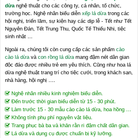
dừa
nghệ thuật cho các công ty, cá nhân, tổ chức,
trường học. Nghệ nhân biểu diễn
xếp lá dừa
trong các
hội nghị, triển lãm, sự kiện hay các dịp lễ - Tết như Tết
Nguyên Đán, Tết Trung Thu, Quốc Tế Thiếu Nhi, tiệc
sinh nhật …
Ngoài ra, chúng tôi còn cung cấp các sản phẩm
cào
cào lá dừa
và
con rồng lá dừa
mang đậm nét dân gian
độc đáo được nhiều trẻ em yêu thích. Cũng như hoa lá
dừa nghệ thuật trang trí cho tiệc cưới, trong khách sạn,
nhà hàng, hội nghị ….
Nghệ nhân nhiều kinh nghiệm biểu diễn.
Đến trước thời gian biểu diễn từ 15 - 30 phút.
Làm trước 15 - 30 mẫu cào cào lá dừa, hoa hồng …
Không tính phụ phí nguyên vật liệu.
Trang phục bà ba và khăn rằn ri đậm chất dân gian.
Lá dừa và dụng cụ được chuẩn bị kỹ lưỡng.