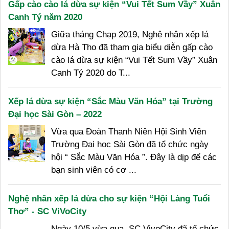
Gấp cào cào lá dừa sự kiện “Vui Tết Sum Vầy” Xuân
Canh Tý năm 2020
Giữa tháng Chạp 2019, Nghệ nhân xếp lá
dừa Hà Tho đã tham gia biểu diễn gấp cào
cào lá dừa sự kiện “Vui Tết Sum Vầy” Xuân
Canh Tý 2020 do T...
Xếp lá dừa sự kiện “Sắc Màu Văn Hóa” tại Trường
Đại học Sài Gòn – 2022
Vừa qua Đoàn Thanh Niên Hội Sinh Viên
Trường Đại học Sài Gòn đã tổ chức ngày
hội “ Sắc Màu Văn Hóa ”. Đây là dịp để các
bạn sinh viên có cơ ...
Nghệ nhân xếp lá dừa cho sự kiện “Hội Làng Tuổi
Thơ” - SC ViVoCity
Ngày 10/5 vừa qua, SC VivoCity đã tổ chức