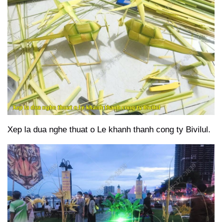
Xep la dua nghe thuat o Le khanh thanh cong ty Bivilul.