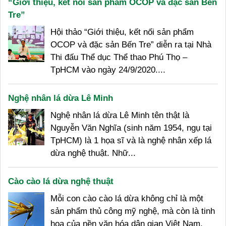
“Giới thiệu, kết nối sản phẩm OCOP và đặc sản Bến
Tre”
Hội thảo “Giới thiệu, kết nối sản phẩm
OCOP và đặc sản Bến Tre” diễn ra tại Nhà
Thi đấu Thể dục Thể thao Phú Thọ –
TpHCM vào ngày 24/9/2020....
Nghệ nhân lá dừa Lê Minh
Nghệ nhân lá dừa Lê Minh tên thật là
Nguyễn Văn Nghĩa (sinh năm 1954, ngụ tại
TpHCM) là 1 họa sĩ và là nghệ nhân xếp lá
dừa nghệ thuật. Nhữ...
Cào cào lá dừa nghệ thuật
Mỗi con cào cào lá dừa không chỉ là một
sản phẩm thủ công mỹ nghệ, mà còn là tinh
hoa của nền văn hóa dân gian Việt Nam.