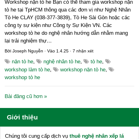
Workshop nặn tò he Bạn có thể tham gia workshop nặn
tò he tại TpHCM thông qua các đơn vị như Nghệ Nhân
Tò He CLAY (038-377-3839), Tò He Sài Gòn hoặc các
công ty sự kiện như Công ty Sự Kiện VN. Các
workshop tò he do nghệ nhân hướng dẫn nhằm mang
lại trải nghiệm thự…
Bởi
Joseph Nguyễn
· Vào
1.4.25
·
7 nhận xét
nặn tò he
,
nghệ nhân tò he
,
tò he
,
workshop làm tò he
,
workshop nặn tò he
,
workshop tò he
Bài đăng cũ hơn »
Giới thiệu
Chúng tôi cung cấp dịch vụ
thuê nghệ nhân xếp lá