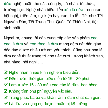
dừa
nghệ thuật cho các công ty, cá nhân, tổ chức,
trường học. Nghệ nhân biểu diễn
xếp lá dừa
trong các
hội nghị, triển lãm, sự kiện hay các dịp lễ - Tết như Tết
Nguyên Đán, Tết Trung Thu, Quốc Tế Thiếu Nhi, tiệc
sinh nhật …
Ngoài ra, chúng tôi còn cung cấp các sản phẩm
cào
cào lá dừa
và
con rồng lá dừa
mang đậm nét dân gian
độc đáo được nhiều trẻ em yêu thích. Cũng như hoa lá
dừa nghệ thuật trang trí cho tiệc cưới, trong khách sạn,
nhà hàng, hội nghị ….
Nghệ nhân nhiều kinh nghiệm biểu diễn.
Đến trước thời gian biểu diễn từ 15 - 30 phút.
Làm trước 15 - 30 mẫu cào cào lá dừa, hoa hồng …
Không tính phụ phí nguyên vật liệu.
Trang phục bà ba và khăn rằn ri đậm chất dân gian.
Lá dừa và dụng cụ được chuẩn bị kỹ lưỡng.