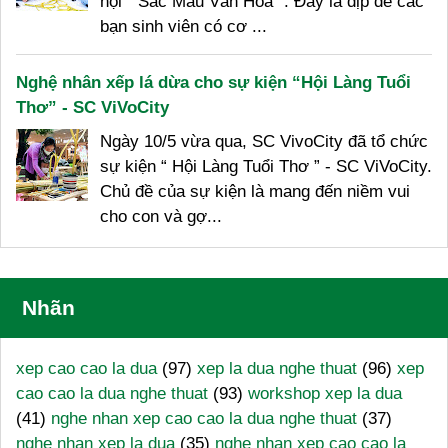
hội “ Sắc Màu Văn Hóa ”. Đây là dịp để các
bạn sinh viên có cơ ...
Nghệ nhân xếp lá dừa cho sự kiện “Hội Làng Tuổi
Thơ” - SC ViVoCity
Ngày 10/5 vừa qua, SC VivoCity đã tổ chức
sự kiện “ Hội Làng Tuổi Thơ ” - SC ViVoCity.
Chủ đề của sự kiện là mang đến niềm vui
cho con và gợ...
Nhãn
xep cao cao la dua
(97)
xep la dua nghe thuat
(96)
xep
cao cao la dua nghe thuat
(93)
workshop xep la dua
(41)
nghe nhan xep cao cao la dua nghe thuat
(37)
nghe nhan xep la dua
(35)
nghe nhan xep cao cao la