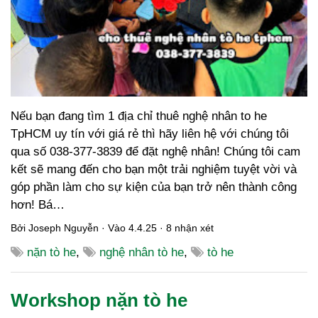
Nếu bạn đang tìm 1 địa chỉ thuê nghệ nhân to he
TpHCM uy tín với giá rẻ thì hãy liên hệ với chúng tôi
qua số 038-377-3839 để đặt nghệ nhân! Chúng tôi cam
kết sẽ mang đến cho bạn một trải nghiệm tuyệt vời và
góp phần làm cho sự kiện của bạn trở nên thành công
hơn! Bá…
Bởi
Joseph Nguyễn
· Vào
4.4.25
·
8 nhận xét
nặn tò he
,
nghệ nhân tò he
,
tò he
Workshop nặn tò he