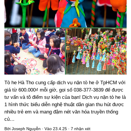
Tò he Hà Tho cung cấp dịch vụ nặn tò he ở TpHCM với
giá từ 600.000₫ mỗi giờ, gọi số 038-377-3839 để được
tư vấn và tô điểm sự kiện của bạn! Dịch vụ nặn tò he là
1 hình thức biểu diễn nghệ thuật dân gian thu hút được
nhiều trẻ em và mang đậm nét văn hóa truyền thống
củ…
Bởi
Joseph Nguyễn
· Vào
23.4.25
·
7 nhận xét