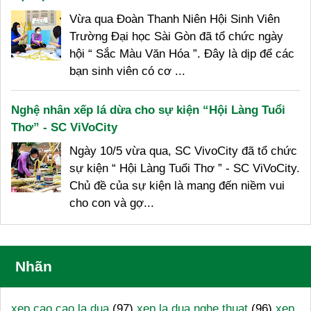
Vừa qua Đoàn Thanh Niên Hội Sinh Viên
Trường Đại học Sài Gòn đã tổ chức ngày
hội “ Sắc Màu Văn Hóa ”. Đây là dịp để các
bạn sinh viên có cơ ...
Nghệ nhân xếp lá dừa cho sự kiện “Hội Làng Tuổi
Thơ” - SC ViVoCity
Ngày 10/5 vừa qua, SC VivoCity đã tổ chức
sự kiện “ Hội Làng Tuổi Thơ ” - SC ViVoCity.
Chủ đề của sự kiện là mang đến niềm vui
cho con và gợ...
Nhãn
xep cao cao la dua
(97)
xep la dua nghe thuat
(96)
xep