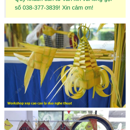
số 038-377-3839! Xin cảm ơn!