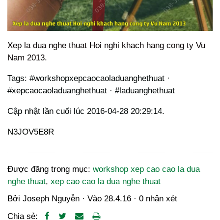
Xep la dua nghe thuat Hoi nghi khach hang cong ty Vu
Nam 2013.
Tags: #workshopxepcaocaoladuanghethuat ·
#xepcaocaoladuanghethuat · #laduanghethuat
Cập nhật lần cuối lúc 2016-04-28 20:29:14.
N3JOV5E8R
Được đăng trong mục:
workshop xep cao cao la dua
nghe thuat
,
xep cao cao la dua nghe thuat
Bởi
Joseph Nguyễn
· Vào
28.4.16
·
0 nhận xét
Chia sẻ: