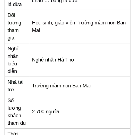
chấu … bằng lá dừa
lá dừa
Đối
tượng
Học sinh, giáo viên Trường mầm non Ban
tham
Mai
gia
Nghệ
nhân
Nghệ nhân Hà Tho
biểu
diễn
Nhà tài
Trường mầm non Ban Mai
trợ
Số
lượng
2.700 người
khách
tham dự
Thời