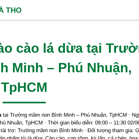
HÀ THO
o cào lá dừa tại Trư
h Minh – Phú Nhuận,
TpHCM
a
tại Trường mầm non Bình Minh – Phú Nhuận, TpHCM · Ng
Phú Nhuận, TpHCM · Thời gian biểu diễn: 09:00 – 11:30 02/0
tài trợ: Trường mầm non Bình Minh · Đối tượng tham gia: G
n phẩm từ lá dừa: Cào cào, con rồng, kỳ lân, cá chép, hoa