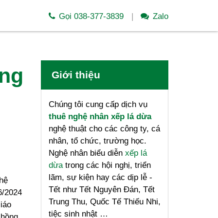
Gọi 038-377-3839
Zalo
ờng
Giới thiệu
Chúng tôi cung cấp dịch vụ
thuê nghệ nhân xếp lá dừa
nghệ thuật cho các công ty, cá
nhân, tổ chức, trường học.
Nghệ nhân biểu diễn
xếp lá
dừa
trong các hội nghị, triển
lãm, sự kiện hay các dịp lễ -
hệ
Tết như Tết Nguyên Đán, Tết
6/2024
Trung Thu, Quốc Tế Thiếu Nhi,
iáo
tiệc sinh nhật …
 hồng