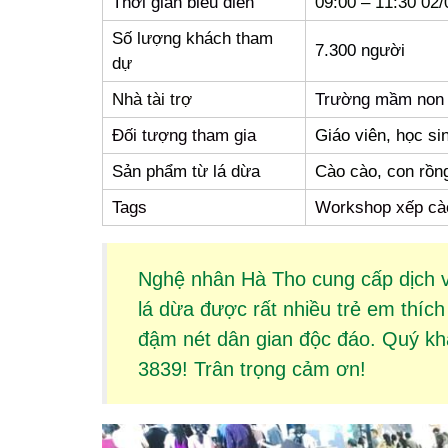
Thời gian biểu diễn
09:00 – 11:30 02
Số lượng khách tham
7.300 người
dự
Nhà tài trợ
Trường mầm non 
Đối tượng tham gia
Giáo viên, học s
Sản phẩm từ lá dừa
Cào cào, con rồn
Tags
Workshop xếp cào
Nghệ nhân Hà Tho cung cấp dịch 
lá dừa
được rất nhiều trẻ em thích
đậm nét dân gian độc đáo. Quý khác
3839! Trân trọng cảm ơn!