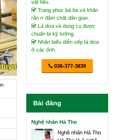
vật liệu.
Trang phục bà ba và khăn
rằn ri đậm chất dân gian.
Lá dừa và dụng cụ được
chuẩn bị kỹ lưỡng.
Nhận biểu diễn xếp lá dừa
ở các tỉnh.
038-377-3839
ân
Bài đăng
Nghệ nhân Hà Tho
Nghệ nhân Hà Tho