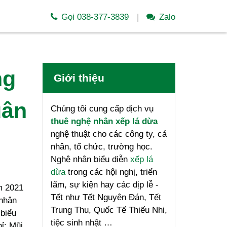
Gọi 038-377-3839
Zalo
ng
Giới thiệu
uân
Chúng tôi cung cấp dịch vụ
thuê nghệ nhân xếp lá dừa
nghệ thuật cho các công ty, cá
nhân, tổ chức, trường học.
Nghệ nhân biểu diễn
xếp lá
dừa
trong các hội nghị, triển
lãm, sự kiện hay các dịp lễ -
m 2021
Tết như Tết Nguyên Đán, Tết
 nhân
Trung Thu, Quốc Tế Thiếu Nhi,
 biểu
tiệc sinh nhật …
ỉ: Mũi