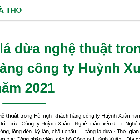
HÀ THO
lá dừa nghệ thuật tro
hàng công ty Huỳnh X
năm 2021
hệ thuật
trong Hội nghị khách hàng công ty Huỳnh Xuân nă
 tổ chức: Công ty Huỳnh Xuân · Nghệ nhân biểu diễn: Nghệ
ồng, lồng đèn, kỳ lân, châu chấu … bằng lá dừa · Thời gian
ham gia: Công nhân viên, cán bộ Công ty Huỳnh Xuân · Địa ch