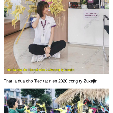
That la dua cho Tiec tat nien 2020 cong ty Zuxajin.