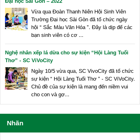
Đại học Sài Gòn – 2022
Vừa qua Đoàn Thanh Niên Hội Sinh Viên
Trường Đại học Sài Gòn đã tổ chức ngày
hội “ Sắc Màu Văn Hóa ”. Đây là dịp để các
bạn sinh viên có cơ ...
Nghệ nhân xếp lá dừa cho sự kiện “Hội Làng Tuổi
Thơ” - SC ViVoCity
Ngày 10/5 vừa qua, SC VivoCity đã tổ chức
sự kiện “ Hội Làng Tuổi Thơ ” - SC ViVoCity.
Chủ đề của sự kiện là mang đến niềm vui
cho con và gợ...
Nhãn