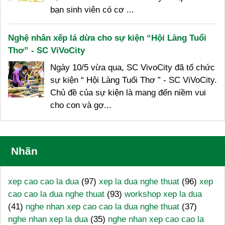
bạn sinh viên có cơ ...
Nghệ nhân xếp lá dừa cho sự kiện “Hội Làng Tuổi
Thơ” - SC ViVoCity
Ngày 10/5 vừa qua, SC VivoCity đã tổ chức
sự kiện “ Hội Làng Tuổi Thơ ” - SC ViVoCity.
Chủ đề của sự kiện là mang đến niềm vui
cho con và gợ...
Nhãn
xep cao cao la dua
(97)
xep la dua nghe thuat
(96)
xep
cao cao la dua nghe thuat
(93)
workshop xep la dua
(41)
nghe nhan xep cao cao la dua nghe thuat
(37)
nghe nhan xep la dua
(35)
nghe nhan xep cao cao la