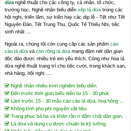
dừa
nghệ thuật cho các công ty, cá nhân, tổ chức,
trường học. Nghệ nhân biểu diễn
xếp lá dừa
trong các
hội nghị, triển lãm, sự kiện hay các dịp lễ - Tết như Tết
Nguyên Đán, Tết Trung Thu, Quốc Tế Thiếu Nhi, tiệc
sinh nhật …
Ngoài ra, chúng tôi còn cung cấp các sản phẩm
cào
cào lá dừa
và
con rồng lá dừa
mang đậm nét dân gian
độc đáo được nhiều trẻ em yêu thích. Cũng như hoa lá
dừa nghệ thuật trang trí cho tiệc cưới, trong khách sạn,
nhà hàng, hội nghị ….
Nghệ nhân nhiều kinh nghiệm biểu diễn.
Đến trước thời gian biểu diễn từ 15 - 30 phút.
Làm trước 15 - 30 mẫu cào cào lá dừa, hoa hồng …
Không tính phụ phí nguyên vật liệu.
Trang phục bà ba và khăn rằn ri đậm chất dân gian.
Lá dừa và dụng cụ được chuẩn bị kỹ lưỡng.