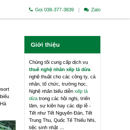
Gọi 038-377-3839
Zalo
Giới thiệu
Chúng tôi cung cấp dịch vụ
thuê nghệ nhân xếp lá dừa
nghệ thuật cho các công ty, cá
nhân, tổ chức, trường học.
esort
Nghệ nhân biểu diễn
xếp lá
biểu
dừa
trong các hội nghị, triển
 Hà
lãm, sự kiện hay các dịp lễ -
Tết như Tết Nguyên Đán, Tết
Trung Thu, Quốc Tế Thiếu Nhi,
tiệc sinh nhật …