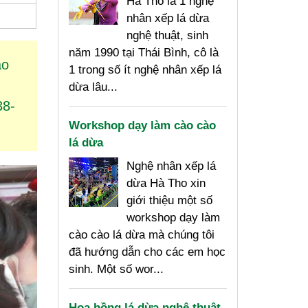
Hà Tho là 1 nghệ
nhân xếp lá dừa
nghệ thuật, sinh
năm 1990 tại Thái Bình, cô là
ào
1 trong số ít nghệ nhân xếp lá
dừa lâu...
38-
Workshop dạy làm cào cào
lá dừa
Nghệ nhân xếp lá
dừa Hà Tho xin
giới thiệu một số
workshop dạy làm
cào cào lá dừa mà chúng tôi
đã hướng dẫn cho các em học
sinh. Một số wor...
Hoa hồng lá dừa nghệ thuật