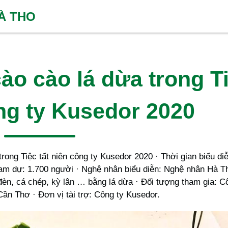
HÀ THO
ào cào lá dừa trong T
ông ty Kusedor 2020
trong Tiệc tất niên công ty Kusedor 2020 · Thời gian biểu di
ham dự: 1.700 người · Nghệ nhân biểu diễn: Nghệ nhân Hà T
đèn, cá chép, kỳ lân … bằng lá dừa · Đối tượng tham gia: C
Cần Thơ · Đơn vị tài trợ: Công ty Kusedor.