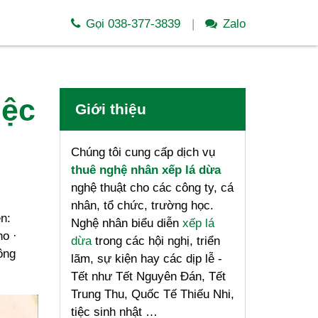
Gọi 038-377-3839
Zalo
iệc
Giới thiệu
Chúng tôi cung cấp dịch vụ
thuê nghệ nhân xếp lá dừa
nghệ thuật cho các công ty, cá
nhân, tổ chức, trường học.
ễn:
Nghệ nhân biểu diễn
xếp lá
ho ·
dừa
trong các hội nghị, triển
ông
lãm, sự kiện hay các dịp lễ -
Tết như Tết Nguyên Đán, Tết
Trung Thu, Quốc Tế Thiếu Nhi,
tiệc sinh nhật …