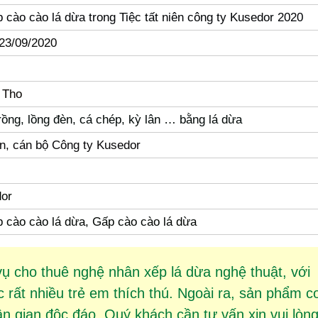
 cào cào lá dừa trong Tiệc tất niên công ty Kusedor 2020
 23/09/2020
 Tho
rồng, lồng đèn, cá chép, kỳ lân … bằng lá dừa
n, cán bộ Công ty Kusedor
dor
 cào cào lá dừa, Gấp cào cào lá dừa
vụ cho thuê
nghệ nhân xếp lá dừa
nghệ thuật, với
rất nhiều trẻ em thích thú. Ngoài ra, sản phẩm
c
 gian độc đáo. Quý khách cần tư vấn xin vui lòn