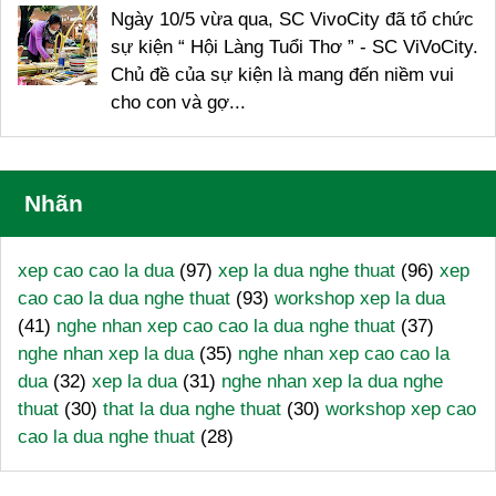
Ngày 10/5 vừa qua, SC VivoCity đã tổ chức
sự kiện “ Hội Làng Tuổi Thơ ” - SC ViVoCity.
Chủ đề của sự kiện là mang đến niềm vui
cho con và gợ...
Nhãn
xep cao cao la dua
(97)
xep la dua nghe thuat
(96)
xep
cao cao la dua nghe thuat
(93)
workshop xep la dua
(41)
nghe nhan xep cao cao la dua nghe thuat
(37)
nghe nhan xep la dua
(35)
nghe nhan xep cao cao la
dua
(32)
xep la dua
(31)
nghe nhan xep la dua nghe
thuat
(30)
that la dua nghe thuat
(30)
workshop xep cao
cao la dua nghe thuat
(28)