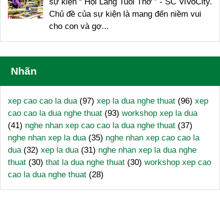
sự kiện “ Hội Làng Tuổi Thơ ” - SC ViVoCity.
Chủ đề của sự kiện là mang đến niềm vui
cho con và gợ...
Nhãn
xep cao cao la dua
(97)
xep la dua nghe thuat
(96)
xep
cao cao la dua nghe thuat
(93)
workshop xep la dua
(41)
nghe nhan xep cao cao la dua nghe thuat
(37)
nghe nhan xep la dua
(35)
nghe nhan xep cao cao la
dua
(32)
xep la dua
(31)
nghe nhan xep la dua nghe
thuat
(30)
that la dua nghe thuat
(30)
workshop xep cao
cao la dua nghe thuat
(28)