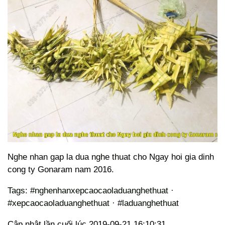
Nghe nhan gap la dua nghe thuat cho Ngay hoi gia dinh
cong ty Gonaram nam 2016.
Tags: #nghenhanxepcaocaoladuanghethuat ·
#xepcaocaoladuanghethuat · #laduanghethuat
Cập nhật lần cuối lúc 2019-09-21 16:10:31.