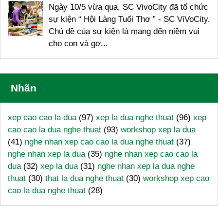
Ngày 10/5 vừa qua, SC VivoCity đã tổ chức
sự kiện “ Hội Làng Tuổi Thơ ” - SC ViVoCity.
Chủ đề của sự kiện là mang đến niềm vui
cho con và gợ...
Nhãn
xep cao cao la dua
(97)
xep la dua nghe thuat
(96)
xep
cao cao la dua nghe thuat
(93)
workshop xep la dua
(41)
nghe nhan xep cao cao la dua nghe thuat
(37)
nghe nhan xep la dua
(35)
nghe nhan xep cao cao la
dua
(32)
xep la dua
(31)
nghe nhan xep la dua nghe
thuat
(30)
that la dua nghe thuat
(30)
workshop xep cao
cao la dua nghe thuat
(28)