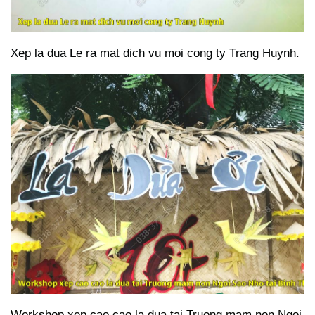
Xep la dua Le ra mat dich vu moi cong ty Trang Huynh.
Workshop xep cao cao la dua tai Truong mam non Ngoi