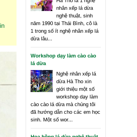
Hà Tho là 1 nghệ
nhân xếp lá dừa
nghệ thuật, sinh
năm 1990 tại Thái Bình, cô là
in
1 trong số ít nghệ nhân xếp lá
dừa lâu...
Workshop dạy làm cào cào
lá dừa
Nghệ nhân xếp lá
dừa Hà Tho xin
giới thiệu một số
workshop dạy làm
cào cào lá dừa mà chúng tôi
đã hướng dẫn cho các em học
sinh. Một số wor...
Hoa hồng lá dừa nghệ thuật