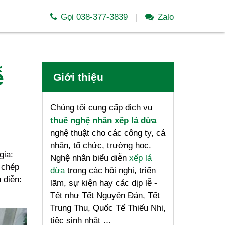
Gọi 038-377-3839
Zalo
ễ
Giới thiệu
Chúng tôi cung cấp dịch vụ
thuê nghệ nhân xếp lá dừa
nghệ thuật cho các công ty, cá
nhân, tổ chức, trường học.
gia:
Nghệ nhân biểu diễn
xếp lá
 chép
dừa
trong các hội nghị, triển
 diễn:
lãm, sự kiện hay các dịp lễ -
Tết như Tết Nguyên Đán, Tết
Trung Thu, Quốc Tế Thiếu Nhi,
tiệc sinh nhật …