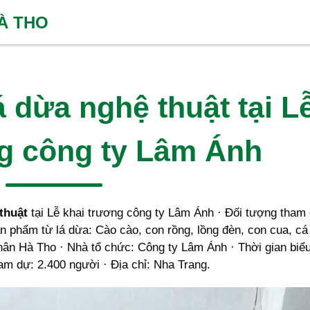
HÀ THO
á dừa nghệ thuật tại L
g công ty Lâm Ánh
thuật
tại Lễ khai trương công ty Lâm Ánh · Đối tượng tham 
 phẩm từ lá dừa: Cào cào, con rồng, lồng đèn, con cua, cá
ân Hà Tho · Nhà tổ chức: Công ty Lâm Ánh · Thời gian biểu
am dự: 2.400 người · Địa chỉ: Nha Trang.