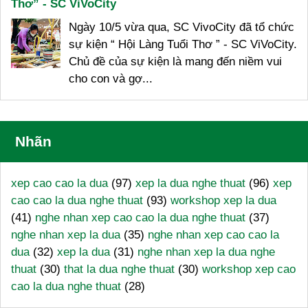
Thơ” - SC ViVoCity
Ngày 10/5 vừa qua, SC VivoCity đã tổ chức
sự kiện “ Hội Làng Tuổi Thơ ” - SC ViVoCity.
Chủ đề của sự kiện là mang đến niềm vui
cho con và gợ...
Nhãn
xep cao cao la dua
(97)
xep la dua nghe thuat
(96)
xep
cao cao la dua nghe thuat
(93)
workshop xep la dua
(41)
nghe nhan xep cao cao la dua nghe thuat
(37)
nghe nhan xep la dua
(35)
nghe nhan xep cao cao la
dua
(32)
xep la dua
(31)
nghe nhan xep la dua nghe
thuat
(30)
that la dua nghe thuat
(30)
workshop xep cao
cao la dua nghe thuat
(28)