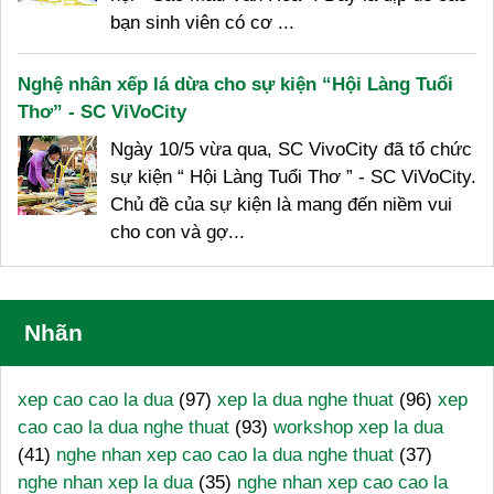
bạn sinh viên có cơ ...
Nghệ nhân xếp lá dừa cho sự kiện “Hội Làng Tuổi
Thơ” - SC ViVoCity
Ngày 10/5 vừa qua, SC VivoCity đã tổ chức
sự kiện “ Hội Làng Tuổi Thơ ” - SC ViVoCity.
Chủ đề của sự kiện là mang đến niềm vui
cho con và gợ...
Nhãn
xep cao cao la dua
(97)
xep la dua nghe thuat
(96)
xep
cao cao la dua nghe thuat
(93)
workshop xep la dua
(41)
nghe nhan xep cao cao la dua nghe thuat
(37)
nghe nhan xep la dua
(35)
nghe nhan xep cao cao la