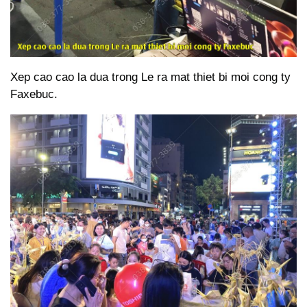
Xep cao cao la dua trong Le ra mat thiet bi moi cong ty
Faxebuc.