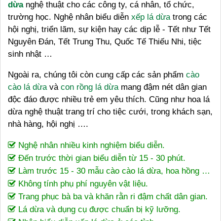
dừa
nghệ thuật cho các công ty, cá nhân, tổ chức,
trường học. Nghệ nhân biểu diễn
xếp lá dừa
trong các
hội nghị, triển lãm, sự kiện hay các dịp lễ - Tết như Tết
Nguyên Đán, Tết Trung Thu, Quốc Tế Thiếu Nhi, tiệc
sinh nhật …
Ngoài ra, chúng tôi còn cung cấp các sản phẩm
cào
cào lá dừa
và
con rồng lá dừa
mang đậm nét dân gian
độc đáo được nhiều trẻ em yêu thích. Cũng như hoa lá
dừa nghệ thuật trang trí cho tiệc cưới, trong khách sạn,
nhà hàng, hội nghị ….
Nghệ nhân nhiều kinh nghiệm biểu diễn.
Đến trước thời gian biểu diễn từ 15 - 30 phút.
Làm trước 15 - 30 mẫu cào cào lá dừa, hoa hồng …
Không tính phụ phí nguyên vật liệu.
Trang phục bà ba và khăn rằn ri đậm chất dân gian.
Lá dừa và dụng cụ được chuẩn bị kỹ lưỡng.