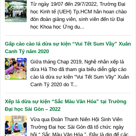
Từ ngày 19/07 đến 29/7/2022, Trường Đại
học Kinh tế (UEH) Tp.HCM hân hoan chào
đón đoàn giảng viên, sinh viên đến từ Đại
học Khoa học Ứng dụ...
Gấp cào cào lá dừa sự kiện “Vui Tết Sum Vầy” Xuân
Canh Tý năm 2020
Giữa tháng Chạp 2019, Nghệ nhân xếp lá
dừa Hà Tho đã tham gia biểu diễn gấp cào
cào lá dừa sự kiện “Vui Tết Sum Vầy” Xuân
Canh Tý 2020 do T...
Xếp lá dừa sự kiện “Sắc Màu Văn Hóa” tại Trường
Đại học Sài Gòn – 2022
Vừa qua Đoàn Thanh Niên Hội Sinh Viên
Trường Đại học Sài Gòn đã tổ chức ngày
hội “ Sắc Màu Văn Hóa ”. Đây là dịp để các