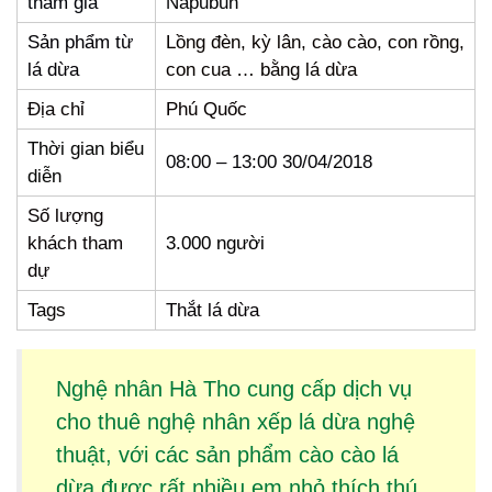
tham gia
Napubun
Sản phẩm từ
Lồng đèn, kỳ lân, cào cào, con rồng,
lá dừa
con cua … bằng lá dừa
Địa chỉ
Phú Quốc
Thời gian biểu
08:00 – 13:00 30/04/2018
diễn
Số lượng
khách tham
3.000 người
dự
Tags
Thắt lá dừa
Nghệ nhân Hà Tho cung cấp dịch vụ
cho thuê
nghệ nhân xếp lá dừa
nghệ
thuật, với các sản phẩm
cào cào lá
dừa
được rất nhiều em nhỏ thích thú.