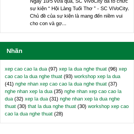
Ngày 10/5 vừa qua, SC VivoCity đã tổ chức
sự kiện “ Hội Làng Tuổi Thơ ” - SC ViVoCity.
Chủ đề của sự kiện là mang đến niềm vui
cho con và gợ...
Nhãn
xep cao cao la dua
(97)
xep la dua nghe thuat
(96)
xep
cao cao la dua nghe thuat
(93)
workshop xep la dua
(41)
nghe nhan xep cao cao la dua nghe thuat
(37)
nghe nhan xep la dua
(35)
nghe nhan xep cao cao la
dua
(32)
xep la dua
(31)
nghe nhan xep la dua nghe
thuat
(30)
that la dua nghe thuat
(30)
workshop xep cao
cao la dua nghe thuat
(28)