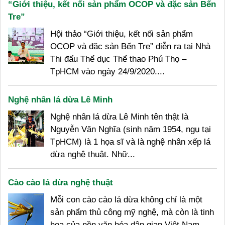
“Giới thiệu, kết nối sản phẩm OCOP và đặc sản Bến
Tre”
Hội thảo “Giới thiệu, kết nối sản phẩm
OCOP và đặc sản Bến Tre” diễn ra tại Nhà
Thi đấu Thể dục Thể thao Phú Thọ –
TpHCM vào ngày 24/9/2020....
Nghệ nhân lá dừa Lê Minh
Nghệ nhân lá dừa Lê Minh tên thật là
Nguyễn Văn Nghĩa (sinh năm 1954, ngụ tại
TpHCM) là 1 họa sĩ và là nghệ nhân xếp lá
dừa nghệ thuật. Nhữ...
Cào cào lá dừa nghệ thuật
Mỗi con cào cào lá dừa không chỉ là một
sản phẩm thủ công mỹ nghệ, mà còn là tinh
hoa của nền văn hóa dân gian Việt Nam.