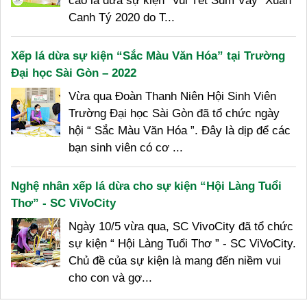
cào lá dừa sự kiện “Vui Tết Sum Vầy” Xuân
Canh Tý 2020 do T...
Xếp lá dừa sự kiện “Sắc Màu Văn Hóa” tại Trường
Đại học Sài Gòn – 2022
Vừa qua Đoàn Thanh Niên Hội Sinh Viên
Trường Đại học Sài Gòn đã tổ chức ngày
hội “ Sắc Màu Văn Hóa ”. Đây là dịp để các
bạn sinh viên có cơ ...
Nghệ nhân xếp lá dừa cho sự kiện “Hội Làng Tuổi
Thơ” - SC ViVoCity
Ngày 10/5 vừa qua, SC VivoCity đã tổ chức
sự kiện “ Hội Làng Tuổi Thơ ” - SC ViVoCity.
Chủ đề của sự kiện là mang đến niềm vui
cho con và gợ...