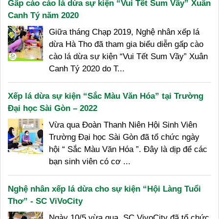
Gấp cào cào lá dừa sự kiện “Vui Tết Sum Vầy” Xuân
Canh Tý năm 2020
Giữa tháng Chạp 2019, Nghệ nhân xếp lá
dừa Hà Tho đã tham gia biểu diễn gấp cào
cào lá dừa sự kiện “Vui Tết Sum Vầy” Xuân
Canh Tý 2020 do T...
Xếp lá dừa sự kiện “Sắc Màu Văn Hóa” tại Trường
Đại học Sài Gòn – 2022
Vừa qua Đoàn Thanh Niên Hội Sinh Viên
Trường Đại học Sài Gòn đã tổ chức ngày
hội “ Sắc Màu Văn Hóa ”. Đây là dịp để các
bạn sinh viên có cơ ...
Nghệ nhân xếp lá dừa cho sự kiện “Hội Làng Tuổi
Thơ” - SC ViVoCity
Ngày 10/5 vừa qua, SC VivoCity đã tổ chức