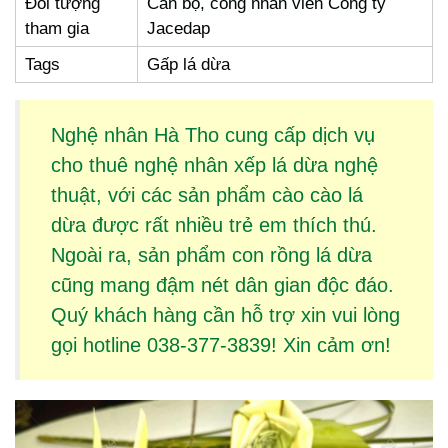
Đối tượng
Cán bộ, công nhân viên Công ty
tham gia
Jacedap
Tags
Gấp lá dừa
Nghệ nhân Hà Tho cung cấp dịch vụ
cho thuê
nghệ nhân xếp lá dừa
nghệ
thuật, với các sản phẩm
cào cào lá
dừa
được rất nhiều trẻ em thích thú.
Ngoài ra, sản phẩm
con rồng lá dừa
cũng mang đậm nét dân gian độc đáo.
Quý khách hàng cần hỗ trợ xin vui lòng
gọi hotline 038-377-3839! Xin cảm ơn!