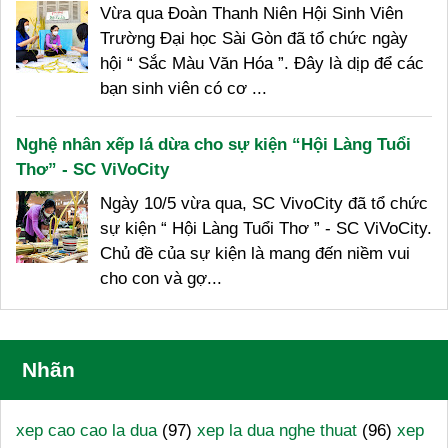
Vừa qua Đoàn Thanh Niên Hội Sinh Viên
Trường Đại học Sài Gòn đã tổ chức ngày
hội “ Sắc Màu Văn Hóa ”. Đây là dịp để các
bạn sinh viên có cơ ...
Nghệ nhân xếp lá dừa cho sự kiện “Hội Làng Tuổi
Thơ” - SC ViVoCity
Ngày 10/5 vừa qua, SC VivoCity đã tổ chức
sự kiện “ Hội Làng Tuổi Thơ ” - SC ViVoCity.
Chủ đề của sự kiện là mang đến niềm vui
cho con và gợ...
Nhãn
xep cao cao la dua
(97)
xep la dua nghe thuat
(96)
xep