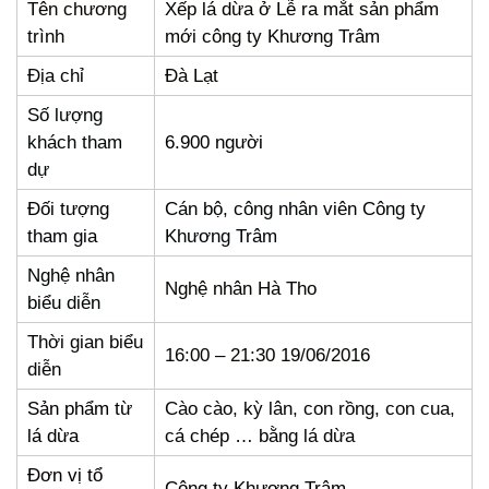
Tên chương
Xếp lá dừa ở Lễ ra mắt sản phẩm
trình
mới công ty Khương Trâm
Địa chỉ
Đà Lạt
Số lượng
khách tham
6.900 người
dự
Đối tượng
Cán bộ, công nhân viên Công ty
tham gia
Khương Trâm
Nghệ nhân
Nghệ nhân Hà Tho
biểu diễn
Thời gian biểu
16:00 – 21:30 19/06/2016
diễn
Sản phẩm từ
Cào cào, kỳ lân, con rồng, con cua,
lá dừa
cá chép … bằng lá dừa
Đơn vị tổ
Công ty Khương Trâm