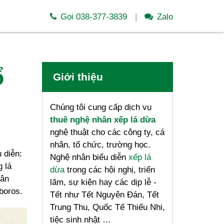
Gọi 038-377-3839
Zalo
ổ
Giới thiệu
Chúng tôi cung cấp dịch vụ
thuê nghệ nhân xếp lá dừa
nghệ thuật cho các công ty, cá
nhân, tổ chức, trường học.
 diễn:
Nghệ nhân biểu diễn
xếp lá
 lá
dừa
trong các hội nghị, triển
hân
lãm, sự kiện hay các dịp lễ -
boros.
Tết như Tết Nguyên Đán, Tết
Trung Thu, Quốc Tế Thiếu Nhi,
tiệc sinh nhật …