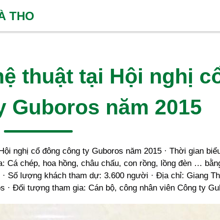
HÀ THO
ệ thuật tại Hội nghị c
y Guboros năm 2015
Hội nghị cổ đông công ty Guboros năm 2015 · Thời gian biểu
a: Cá chép, hoa hồng, châu chấu, con rồng, lồng đèn … bằng
 · Số lượng khách tham dự: 3.600 người · Địa chỉ: Giang T
ros · Đối tượng tham gia: Cán bộ, công nhân viên Công ty Gu