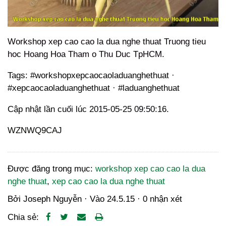
Workshop xep cao cao la dua nghe thuat Truong tieu
hoc Hoang Hoa Tham o Thu Duc TpHCM.
Tags: #workshopxepcaocaoladuanghethuat ·
#xepcaocaoladuanghethuat · #laduanghethuat
Cập nhật lần cuối lúc 2015-05-25 09:50:16.
WZNWQ9CAJ
Được đăng trong mục:
workshop xep cao cao la dua
nghe thuat
,
xep cao cao la dua nghe thuat
Bởi
Joseph Nguyễn
· Vào
24.5.15
·
0 nhận xét
Chia sẻ: