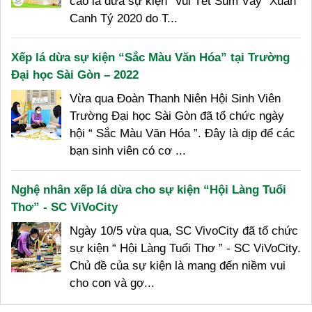
cào lá dừa sự kiện “Vui Tết Sum Vầy” Xuân
Canh Tý 2020 do T...
Xếp lá dừa sự kiện “Sắc Màu Văn Hóa” tại Trường
Đại học Sài Gòn – 2022
Vừa qua Đoàn Thanh Niên Hội Sinh Viên
Trường Đại học Sài Gòn đã tổ chức ngày
hội “ Sắc Màu Văn Hóa ”. Đây là dịp để các
bạn sinh viên có cơ ...
Nghệ nhân xếp lá dừa cho sự kiện “Hội Làng Tuổi
Thơ” - SC ViVoCity
Ngày 10/5 vừa qua, SC VivoCity đã tổ chức
sự kiện “ Hội Làng Tuổi Thơ ” - SC ViVoCity.
Chủ đề của sự kiện là mang đến niềm vui
cho con và gợ...