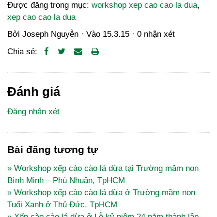
Được đăng trong mục:
workshop xep cao cao la dua
,
xep cao cao la dua
Bởi
Joseph Nguyễn
· Vào
15.3.15
·
0 nhận xét
Chia sẻ:
Đánh giá
Đăng nhận xét
Bài đăng tương tự
» Workshop xếp cào cào lá dừa tại Trường mầm non
Bình Minh – Phú Nhuận, TpHCM
» Workshop xếp cào cào lá dừa ở Trường mầm non
Tuổi Xanh ở Thủ Đức, TpHCM
» Xếp cào cào lá dừa ở Lễ kỷ niệm 24 năm thành lập