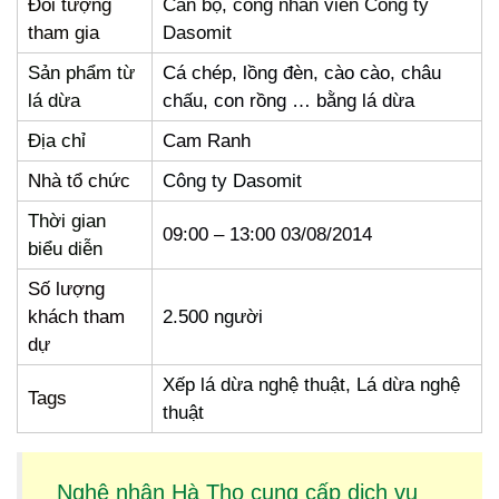
Đối tượng
Cán bộ, công nhân viên Công ty
tham gia
Dasomit
Sản phẩm từ
Cá chép, lồng đèn, cào cào, châu
lá dừa
chấu, con rồng … bằng lá dừa
Địa chỉ
Cam Ranh
Nhà tổ chức
Công ty Dasomit
Thời gian
09:00 – 13:00 03/08/2014
biểu diễn
Số lượng
khách tham
2.500 người
dự
Xếp lá dừa nghệ thuật, Lá dừa nghệ
Tags
thuật
Nghệ nhân Hà Tho cung cấp dịch vụ