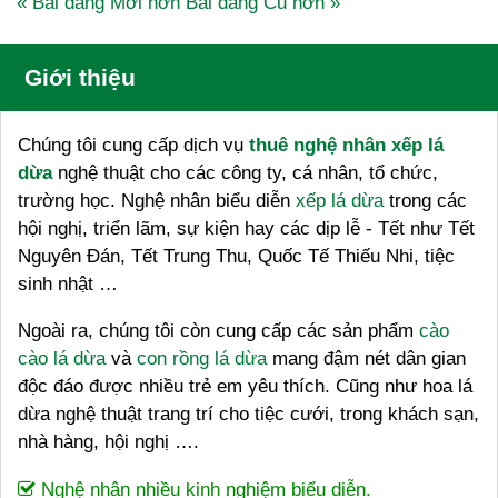
« Bài đăng Mới hơn
Bài đăng Cũ hơn »
Giới thiệu
Chúng tôi cung cấp dịch vụ
thuê nghệ nhân xếp lá
dừa
nghệ thuật cho các công ty, cá nhân, tổ chức,
trường học. Nghệ nhân biểu diễn
xếp lá dừa
trong các
hội nghị, triển lãm, sự kiện hay các dịp lễ - Tết như Tết
Nguyên Đán, Tết Trung Thu, Quốc Tế Thiếu Nhi, tiệc
sinh nhật …
Ngoài ra, chúng tôi còn cung cấp các sản phẩm
cào
cào lá dừa
và
con rồng lá dừa
mang đậm nét dân gian
độc đáo được nhiều trẻ em yêu thích. Cũng như hoa lá
dừa nghệ thuật trang trí cho tiệc cưới, trong khách sạn,
nhà hàng, hội nghị ….
Nghệ nhân nhiều kinh nghiệm biểu diễn.