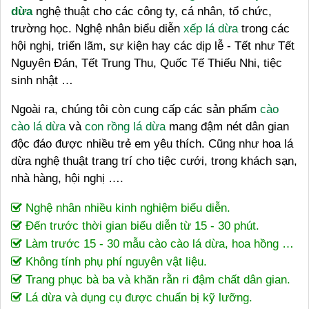
dừa
nghệ thuật cho các công ty, cá nhân, tổ chức,
trường học. Nghệ nhân biểu diễn
xếp lá dừa
trong các
hội nghị, triển lãm, sự kiện hay các dịp lễ - Tết như Tết
Nguyên Đán, Tết Trung Thu, Quốc Tế Thiếu Nhi, tiệc
sinh nhật …
Ngoài ra, chúng tôi còn cung cấp các sản phẩm
cào
cào lá dừa
và
con rồng lá dừa
mang đậm nét dân gian
độc đáo được nhiều trẻ em yêu thích. Cũng như hoa lá
dừa nghệ thuật trang trí cho tiệc cưới, trong khách sạn,
nhà hàng, hội nghị ….
Nghệ nhân nhiều kinh nghiệm biểu diễn.
Đến trước thời gian biểu diễn từ 15 - 30 phút.
Làm trước 15 - 30 mẫu cào cào lá dừa, hoa hồng …
Không tính phụ phí nguyên vật liệu.
Trang phục bà ba và khăn rằn ri đậm chất dân gian.
Lá dừa và dụng cụ được chuẩn bị kỹ lưỡng.