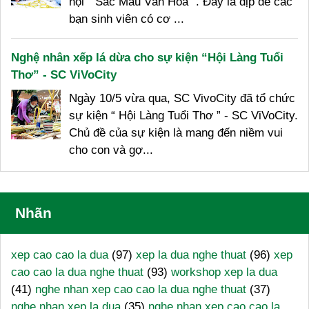
hội “ Sắc Màu Văn Hóa ”. Đây là dịp để các
bạn sinh viên có cơ ...
Nghệ nhân xếp lá dừa cho sự kiện “Hội Làng Tuổi
Thơ” - SC ViVoCity
Ngày 10/5 vừa qua, SC VivoCity đã tổ chức
sự kiện “ Hội Làng Tuổi Thơ ” - SC ViVoCity.
Chủ đề của sự kiện là mang đến niềm vui
cho con và gợ...
Nhãn
xep cao cao la dua
(97)
xep la dua nghe thuat
(96)
xep
cao cao la dua nghe thuat
(93)
workshop xep la dua
(41)
nghe nhan xep cao cao la dua nghe thuat
(37)
nghe nhan xep la dua
(35)
nghe nhan xep cao cao la