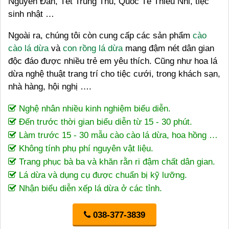
Nguyên Đán, Tết Trung Thu, Quốc Tế Thiếu Nhi, tiệc
sinh nhật …
Ngoài ra, chúng tôi còn cung cấp các sản phẩm
cào
cào lá dừa
và
con rồng lá dừa
mang đậm nét dân gian
độc đáo được nhiều trẻ em yêu thích. Cũng như hoa lá
dừa nghệ thuật trang trí cho tiệc cưới, trong khách sạn,
nhà hàng, hội nghị ….
Nghệ nhân nhiều kinh nghiệm biểu diễn.
Đến trước thời gian biểu diễn từ 15 - 30 phút.
Làm trước 15 - 30 mẫu cào cào lá dừa, hoa hồng …
Không tính phụ phí nguyên vật liệu.
Trang phục bà ba và khăn rằn ri đậm chất dân gian.
Lá dừa và dụng cụ được chuẩn bị kỹ lưỡng.
Nhận biểu diễn xếp lá dừa ở các tỉnh.
038-377-3839