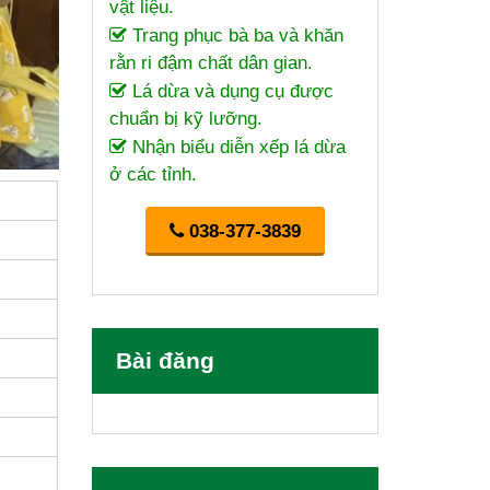
vật liệu.
Trang phục bà ba và khăn
rằn ri đậm chất dân gian.
Lá dừa và dụng cụ được
chuẩn bị kỹ lưỡng.
Nhận biểu diễn xếp lá dừa
ở các tỉnh.
038-377-3839
Bài đăng