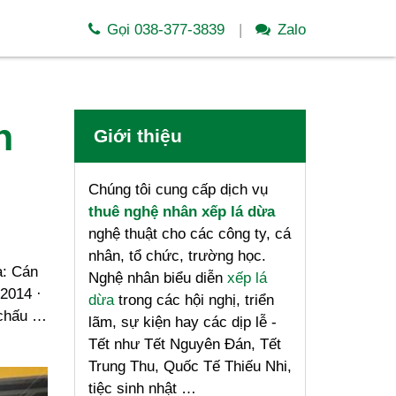
Gọi 038-377-3839
Zalo
n
Giới thiệu
Chúng tôi cung cấp dịch vụ
thuê nghệ nhân xếp lá dừa
nghệ thuật cho các công ty, cá
nhân, tổ chức, trường học.
a: Cán
Nghệ nhân biểu diễn
xếp lá
/2014 ·
dừa
trong các hội nghị, triển
 chấu …
lãm, sự kiện hay các dịp lễ -
Tết như Tết Nguyên Đán, Tết
Trung Thu, Quốc Tế Thiếu Nhi,
tiệc sinh nhật …