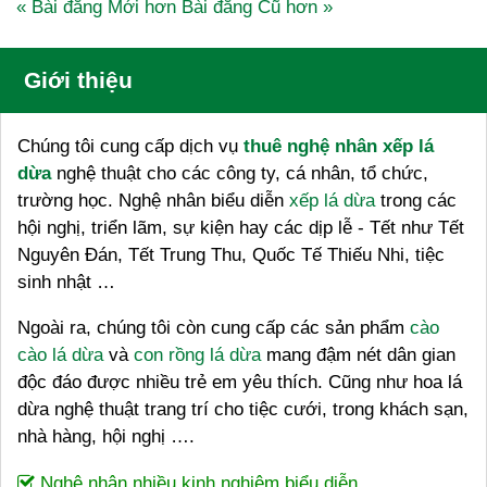
« Bài đăng Mới hơn
Bài đăng Cũ hơn »
Giới thiệu
Chúng tôi cung cấp dịch vụ
thuê nghệ nhân xếp lá
dừa
nghệ thuật cho các công ty, cá nhân, tổ chức,
trường học. Nghệ nhân biểu diễn
xếp lá dừa
trong các
hội nghị, triển lãm, sự kiện hay các dịp lễ - Tết như Tết
Nguyên Đán, Tết Trung Thu, Quốc Tế Thiếu Nhi, tiệc
sinh nhật …
Ngoài ra, chúng tôi còn cung cấp các sản phẩm
cào
cào lá dừa
và
con rồng lá dừa
mang đậm nét dân gian
độc đáo được nhiều trẻ em yêu thích. Cũng như hoa lá
dừa nghệ thuật trang trí cho tiệc cưới, trong khách sạn,
nhà hàng, hội nghị ….
Nghệ nhân nhiều kinh nghiệm biểu diễn.