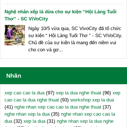
Nghệ nhân xếp lá dừa cho sự kiện “Hội Làng Tuổi
Thơ” - SC ViVoCity
Ngày 10/5 vừa qua, SC VivoCity đã tổ chức
sự kiện “ Hội Làng Tuổi Thơ ” - SC ViVoCity.
Chủ đề của sự kiện là mang đến niềm vui
cho con và gợ...
Nhãn
xep cao cao la dua
(97)
xep la dua nghe thuat
(96)
xep
cao cao la dua nghe thuat
(93)
workshop xep la dua
(41)
nghe nhan xep cao cao la dua nghe thuat
(37)
nghe nhan xep la dua
(35)
nghe nhan xep cao cao la
dua
(32)
xep la dua
(31)
nghe nhan xep la dua nghe