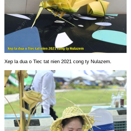
Xep la dua o Tiec tat nien 2021 cong ty Nulazem.