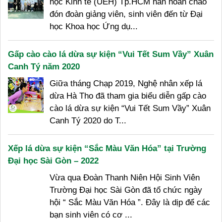
học Kinh tế (UEH) Tp.HCM hân hoan chào
đón đoàn giảng viên, sinh viên đến từ Đại
học Khoa học Ứng dụ...
Gấp cào cào lá dừa sự kiện “Vui Tết Sum Vầy” Xuân
Canh Tý năm 2020
Giữa tháng Chạp 2019, Nghệ nhân xếp lá
dừa Hà Tho đã tham gia biểu diễn gấp cào
cào lá dừa sự kiện “Vui Tết Sum Vầy” Xuân
Canh Tý 2020 do T...
Xếp lá dừa sự kiện “Sắc Màu Văn Hóa” tại Trường
Đại học Sài Gòn – 2022
Vừa qua Đoàn Thanh Niên Hội Sinh Viên
Trường Đại học Sài Gòn đã tổ chức ngày
hội “ Sắc Màu Văn Hóa ”. Đây là dịp để các
bạn sinh viên có cơ ...